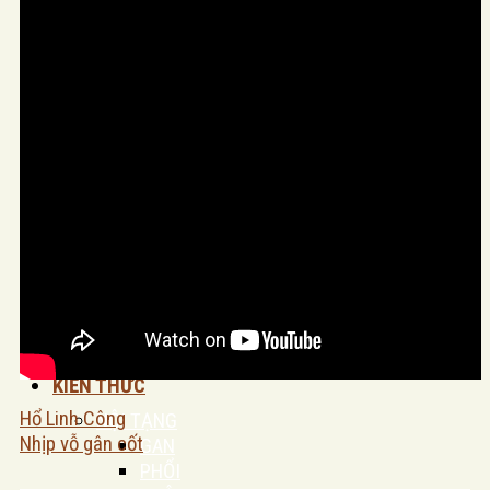
MASSAGE ĐẦU
MASSAGE BODY
MASSAGE BỤNG
MASSAGE FOOT
LIỆU TRÌNH TRỊ LIỆU
HẬU COVID
VAI GÁY CỔ
STRESS – MẤT NGỦ – THẦN KINH
THẦN KINH TOẠ
TĨNH MẠCH
LIỆU TRÌNH LÀM ĐẸP
LIỆU TRÌNH MẶT
LIỆU TRÌNH BODY
SẢN PHẨM
KIẾN THỨC
Hổ Linh Công
NỘI TẠNG
Nhịp vỗ gân cốt
GAN
PHỔI