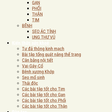
GAN
PHỔI
THẬN
TIM
BỆNH
SẸO ÁC TÍNH
UNG THƯ VÚ
Kiến thức sức khoẻ
Tự đả thông kinh mạch
Bài tập tổng quát nâng thể trạng
Cân bằng nội tiết
Vai-Gáy-Cổ
Bệnh xương Khớp
Sẹo mổ sinh
Thải độc
Các bài tập tốt cho Tim
Các bài tập tốt cho Gan
Các bài tập tốt cho Phổi
Các bài tập tốt cho Thận
Đào tạo