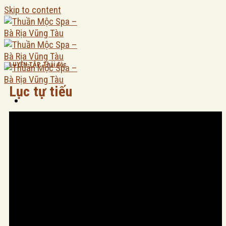
Skip to content
LUYỆN TẬP
,
Thải độc
Lục tự tiếu
Trang chủ
VỀ CHÚNG TÔI
Giới thiệu
Liên hệ
DỊCH VỤ TRỊ LIỆU
LIỆU TRÌNH THƯ GIẢN
MASSAGE MẶT