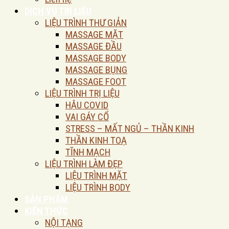
DỊCH VỤ TRỊ LIỆU
LIỆU TRÌNH THƯ GIẢN
MASSAGE MẶT
MASSAGE ĐẦU
MASSAGE BODY
MASSAGE BỤNG
MASSAGE FOOT
LIỆU TRÌNH TRỊ LIỆU
HẬU COVID
VAI GÁY CỔ
STRESS – MẤT NGỦ – THẦN KINH
THẦN KINH TOẠ
TĨNH MẠCH
LIỆU TRÌNH LÀM ĐẸP
LIỆU TRÌNH MẶT
LIỆU TRÌNH BODY
SẢN PHẨM
KIẾN THỨC
NỘI TẠNG