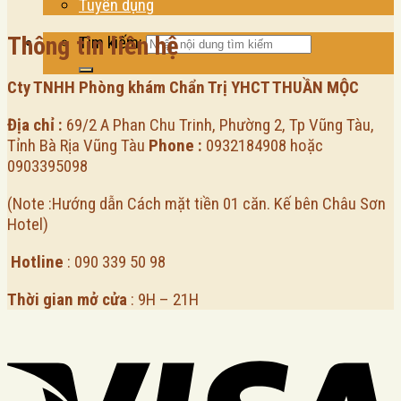
Tuyển dụng
Thông tin liên hệ
Tìm kiếm:
Cty TNHH Phòng khám Chẩn Trị YHCT THUẦN MỘC
Địa chỉ :
69/2 A Phan Chu Trinh, Phường 2, Tp Vũng Tàu,
Tỉnh Bà Rịa Vũng Tàu
Phone :
0932184908
hoặc
0903395098
(Note :Hướng dẫn Cách mặt tiền 01 căn. Kế bên Châu Sơn
Hotel)
Hotline
: 090 339 50 98
Thời gian mở cửa
: 9H – 21H