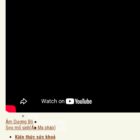
MASSAGE FOOT
LIỆU TRÌNH TRỊ LIỆU
HẬU COVID
VAI GÁY CỔ
STRESS – MẤT NGỦ – THẦN KINH
THẦN KINH TOẠ
TĨNH MẠCH
LIỆU TRÌNH LÀM ĐẸP
LIỆU TRÌNH MẶT
LIỆU TRÌNH BODY
SẢN PHẨM
KIẾN THỨC
NỘI TẠNG
GAN
PHỔI
THẬN
TIM
BỆNH
Âm Dương Bộ
SẸO ÁC TÍNH
Sẹo mổ sinh(Án Ma pháp)
UNG THƯ VÚ
Kiến thức sức khoẻ