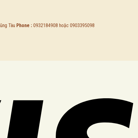
Vũng Tàu
Phone :
0932184908
hoặc
0903395098